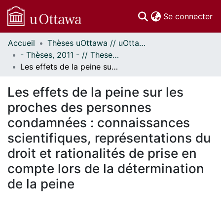
(c
Se connecter
Accueil
Thèses uOttawa // uOttawa Theses
Communautés
- Thèses, 2011 - // Theses, 2011 -
et collections
Les effets de la peine sur les proches des personnes condamnées : connaissances scientifiques, représentations du droit et rationalités de prise en compte lors de la détermination de la peine
Parcourir
Statistiques
Les effets de la peine sur les
À propos
proches des personnes
condamnées : connaissances
scientifiques, représentations du
droit et rationalités de prise en
compte lors de la détermination
de la peine