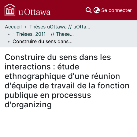
(c
Se connecter
Accueil
Thèses uOttawa // uOttawa Theses
Communautés
- Thèses, 2011 - // Theses, 2011 -
et collections
Construire du sens dans les interactions : étude ethnographique d'une réunion d'équipe de travail de la fonction publique en processus d'organizing
Parcourir
Statistiques
Construire du sens dans les
À propos
interactions : étude
ethnographique d'une réunion
d'équipe de travail de la fonction
publique en processus
d'organizing