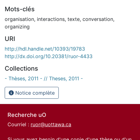
Mots-clés
organisation
,
interactions
,
texte
,
conversation
,
organizing
URI
http://hdl.handle.net/10393/19783
http://dx.doi.org/10.20381/ruor-4433
Collections
- Thèses, 2011 - // Theses, 2011 -
Notice complète
Recherche uO
Courriel :
ruor@uottawa.ca
Si vous avez besoin d'une copie d'une thèse ou d'un