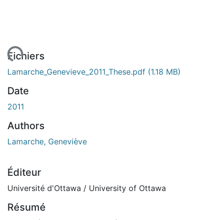
ement...
Fichiers
Lamarche_Genevieve_2011_These.pdf
(1.18 MB)
Date
2011
Authors
Lamarche, Geneviève
Éditeur
Université d'Ottawa / University of Ottawa
Résumé