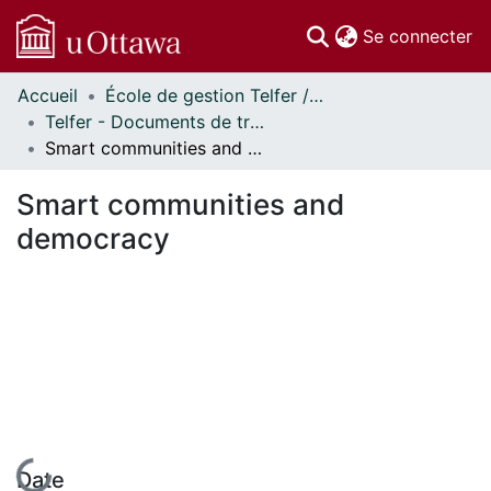
(c
Se connecter
Accueil
École de gestion Telfer // Telfer School of Management
Communautés
Telfer - Documents de travail // Telfer - Working Papers
et collections
Smart communities and democracy
Parcourir
Statistiques
Smart communities and
À propos
democracy
En cours de chargement...
Date