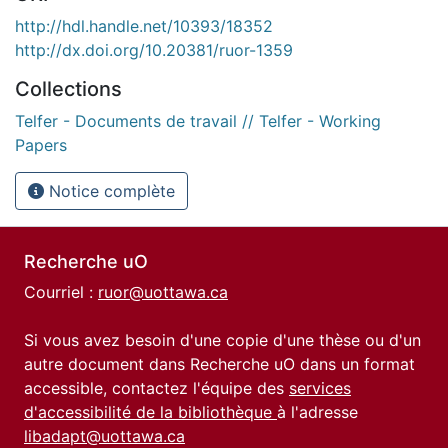
http://hdl.handle.net/10393/18352
http://dx.doi.org/10.20381/ruor-1359
Collections
Telfer - Documents de travail // Telfer - Working
Papers
Notice complète
Recherche uO
Courriel :
ruor@uottawa.ca
Si vous avez besoin d'une copie d'une thèse ou d'un
autre document dans Recherche uO dans un format
accessible, contactez l'équipe des
services
d'accessibilité de la bibliothèque
à l'adresse
libadapt@uottawa.ca