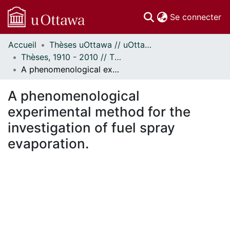
(c
Se connecter
Accueil
Thèses uOttawa // uOttawa Theses
Communautés
Thèses, 1910 - 2010 // Theses, 1910 - 2010
et collections
A phenomenological experimental method for the investigation of fuel spray evaporation.
Parcourir
Statistiques
A phenomenological
À propos
experimental method for the
investigation of fuel spray
evaporation.
En cours de chargement...