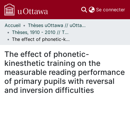
(c
Se connecter
Accueil
Thèses uOttawa // uOttawa Theses
Communautés
Thèses, 1910 - 2010 // Theses, 1910 - 2010
et collections
The effect of phonetic-kinesthetic training on the measurable reading performance of primary pupils with reversal and inversion difficulties
Parcourir
Statistiques
The effect of phonetic-
À propos
kinesthetic training on the
measurable reading performance
of primary pupils with reversal
and inversion difficulties