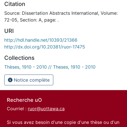
Citation
Source: Dissertation Abstracts International, Volume:
72-05, Section: A, page: .
URI
http://hdl.handle.net/10393/21366
http://dx.doi.org/10.20381/ruor-17475
Collections
Thèses, 1910 - 2010 // Theses, 1910 - 2010
Notice complète
Recherche uO
Courriel :
ruor@uottawa.ca
Si vous avez besoin d'une copie d'une thèse ou d'un