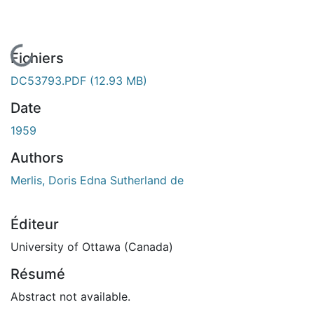
En cours de chargement...
Fichiers
DC53793.PDF
(12.93 MB)
Date
1959
Authors
Merlis, Doris Edna Sutherland de
Éditeur
University of Ottawa (Canada)
Résumé
Abstract not available.