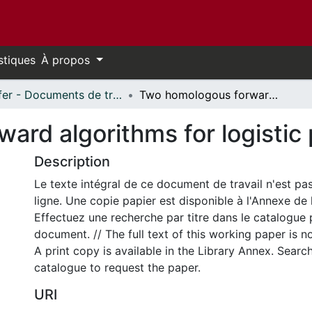
stiques
À propos
Telfer - Documents de travail // Telfer - Working Papers
Two homologous forward algorithms for logistic planning
rd algorithms for logistic 
Description
Le texte intégral de ce document de travail n'est pa
ligne. Une copie papier est disponible à l'Annexe de 
Effectuez une recherche par titre dans le catalogue 
document. // The full text of this working paper is no
A print copy is available in the Library Annex. Search 
catalogue to request the paper.
URI