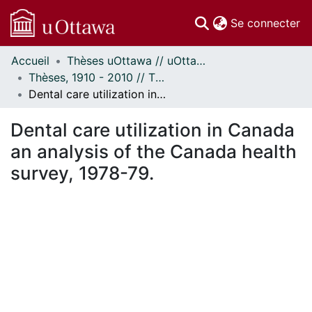
(c
Se connecter
Accueil
Thèses uOttawa // uOttawa Theses
Communautés
Thèses, 1910 - 2010 // Theses, 1910 - 2010
et collections
Dental care utilization in Canada an analysis of the Canada health survey, 1978-79.
Parcourir
Statistiques
Dental care utilization in Canada
À propos
an analysis of the Canada health
survey, 1978-79.