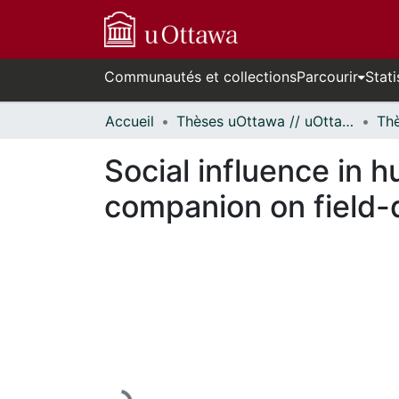
Communautés et collections
Parcourir
Stati
Accueil
Thèses uOttawa // uOttawa Theses
Social influence in 
companion on field-
En cours de chargement...