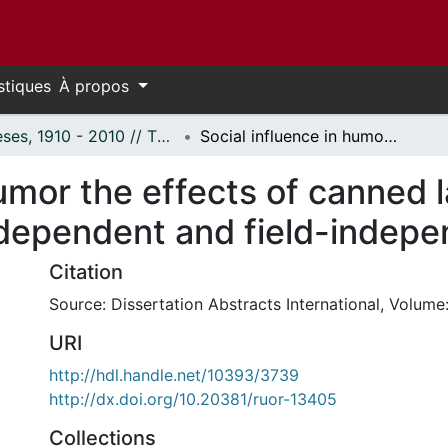
stiques
À propos
Thèses, 1910 - 2010 // Theses, 1910 - 2010
Social influence in humor the effects of canned laughter and a companion on field-dependent and field-independent females.
humor the effects of canned 
dependent and field-indepe
Citation
Source: Dissertation Abstracts International, Volume:
URI
http://hdl.handle.net/10393/3739
http://dx.doi.org/10.20381/ruor-13405
Collections