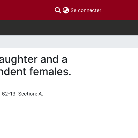
(current)
Se connecter
laughter and a
ndent females.
 62-13, Section: A.