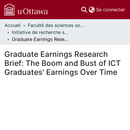
(c
Se connecter
Accueil
Faculté des sciences sociales // Faculty of Social Sciences
Communautés
Initiative de recherche sur les politiques d'éducation // Education Policy Research Initiative
et collections
Graduate Earnings Research Brief: The Boom and Bust of ICT Graduates' Earnings Over Time
Parcourir
Statistiques
Graduate Earnings Research
À propos
Brief: The Boom and Bust of ICT
Graduates' Earnings Over Time