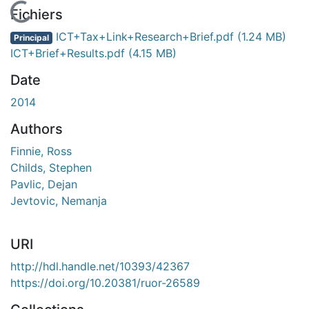
En cours de chargement...
Fichiers
ICT+Tax+Link+Research+Brief.pdf
(1.24 MB)
Principal
ICT+Brief+Results.pdf
(4.15 MB)
Date
2014
Authors
Finnie, Ross
Childs, Stephen
Pavlic, Dejan
Jevtovic, Nemanja
URI
http://hdl.handle.net/10393/42367
https://doi.org/10.20381/ruor-26589