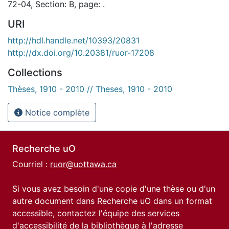
72-04, Section: B, page: .
URI
http://hdl.handle.net/10393/20831
http://dx.doi.org/10.20381/ruor-17208
Collections
Thèses, 1910 - 2010 // Theses, 1910 - 2010
Notice complète
Recherche uO
Courriel :
ruor@uottawa.ca
Si vous avez besoin d'une copie d'une thèse ou d'un
autre document dans Recherche uO dans un format
accessible, contactez l'équipe des
services
d'accessibilité de la bibliothèque
à l'adresse