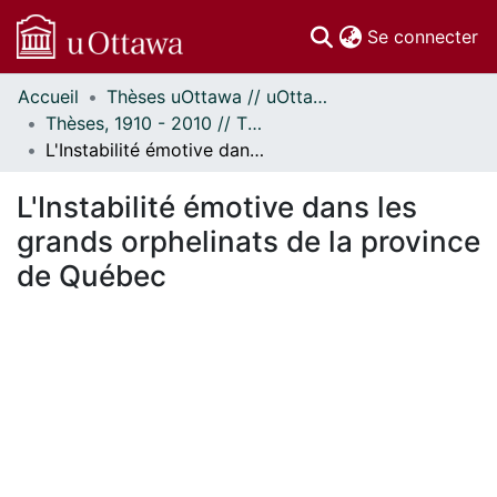
(c
Se connecter
Accueil
Thèses uOttawa // uOttawa Theses
Communautés
Thèses, 1910 - 2010 // Theses, 1910 - 2010
et collections
L'Instabilité émotive dans les grands orphelinats de la province de Québec
Parcourir
Statistiques
L'Instabilité émotive dans les
À propos
grands orphelinats de la province
de Québec