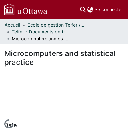
(c
Se connecter
Accueil
École de gestion Telfer // Telfer School of Management
Communautés
Telfer - Documents de travail // Telfer - Working Papers
et collections
Microcomputers and statistical practice
Parcourir
Statistiques
Microcomputers and statistical
À propos
practice
En cours de chargement...
Date