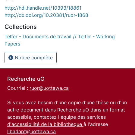
http://hdl.handle.net/10393/18861
http://dx.doi.org/10.20381/ruor-1868
Collections
Telfer - Documents de travail // Telfer - Working
Papers
Notice complète
Recherche uO
Courriel :
ruor@uottawa.ca
Si vous avez besoin d'une copie d'une thèse ou d'un
autre document dans Recherche uO dans un format
accessible, contactez l'équipe des
services
d'accessibilité de la bibliothèque
à l'adresse
libadapt@uottawa.ca