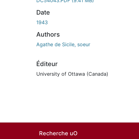
DC54043.PDF
(9.41 MB)
Date
1943
Authors
Agathe de Sicile, soeur
Éditeur
University of Ottawa (Canada)
Recherche uO