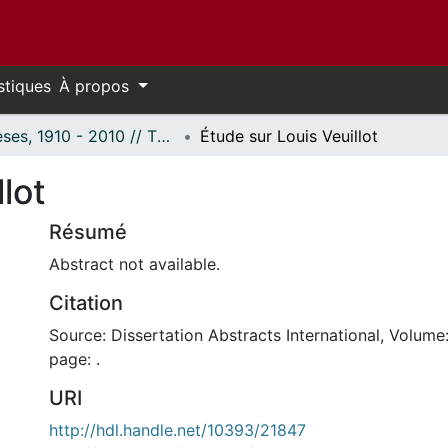
stiques
À propos
Thèses, 1910 - 2010 // Theses, 1910 - 2010
Étude sur Louis Veuillot
lot
Résumé
Abstract not available.
Citation
Source: Dissertation Abstracts International, Volume:
page: .
URI
http://hdl.handle.net/10393/21847