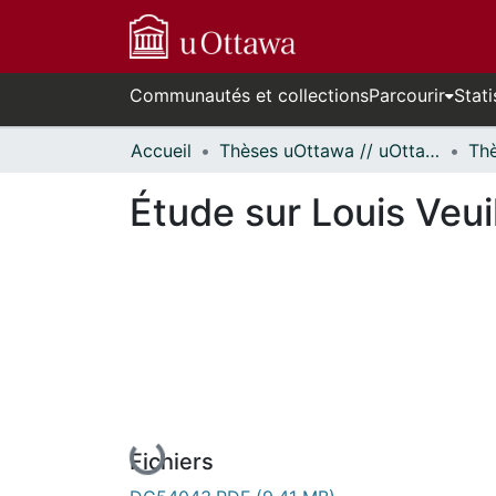
Communautés et collections
Parcourir
Stati
Accueil
Thèses uOttawa // uOttawa Theses
Étude sur Louis Veuil
En cours de chargement...
Fichiers