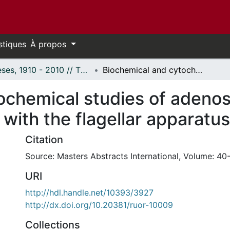
stiques
À propos
Thèses, 1910 - 2010 // Theses, 1910 - 2010
Biochemical and cytochemical studies of adenosine triphosphatase activities associated with the flagellar apparatus of Polytomella.
ochemical studies of adenos
 with the flagellar apparatus
Citation
Source: Masters Abstracts International, Volume: 40-
URI
http://hdl.handle.net/10393/3927
http://dx.doi.org/10.20381/ruor-10009
Collections