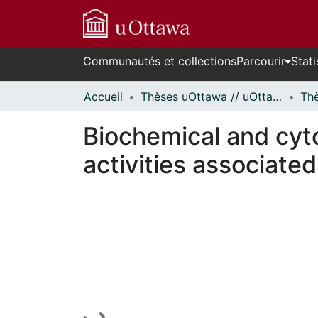
Communautés et collections
Parcourir
Stati
Accueil
Thèses uOttawa // uOttawa Theses
Biochemical and cyt
activities associated
En cours de chargement...