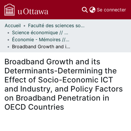
(c
Se connecter
Accueil
Faculté des sciences sociales // Faculty of Social Sciences
Communautés
Science économique // Economics
et collections
Économie - Mémoires // Economics - Research Papers
Parcourir
Broadband Growth and its Determinants-Determining the Effect of Socio-Economic ICT and Industry, and Policy Factors on Broadband Penetration in OECD Countries
Statistiques
À propos
Broadband Growth and its
Determinants-Determining the
Effect of Socio-Economic ICT
and Industry, and Policy Factors
on Broadband Penetration in
OECD Countries