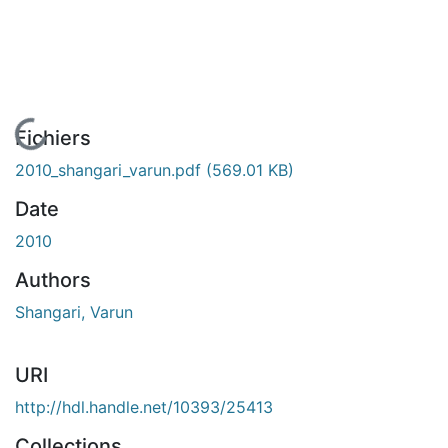
En cours de chargement...
Fichiers
2010_shangari_varun.pdf
(569.01 KB)
Date
2010
Authors
Shangari, Varun
URI
http://hdl.handle.net/10393/25413
Collections