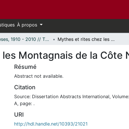
stiques
À propos
Thèses, 1910 - 2010 // Theses, 1910 - 2010
Mythes et rites chez les Montagnais de la Côte Nord
 les Montagnais de la Côte 
Résumé
Abstract not available.
Citation
Source: Dissertation Abstracts International, Volume
A, page: .
URI
http://hdl.handle.net/10393/21021