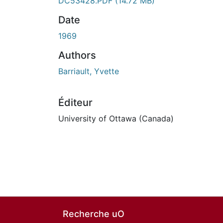
En cours de chargement...
DC53428.PDF
(14.72 MB)
Date
1969
Authors
Barriault, Yvette
Éditeur
University of Ottawa (Canada)
Recherche uO