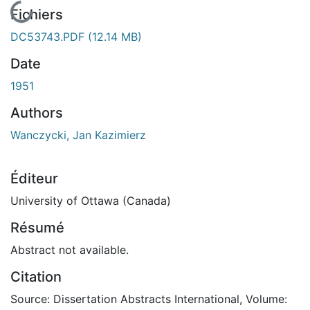
En cours de chargement...
Fichiers
DC53743.PDF
(12.14 MB)
Date
1951
Authors
Wanczycki, Jan Kazimierz
Éditeur
University of Ottawa (Canada)
Résumé
Abstract not available.
Citation
Source: Dissertation Abstracts International, Volume: