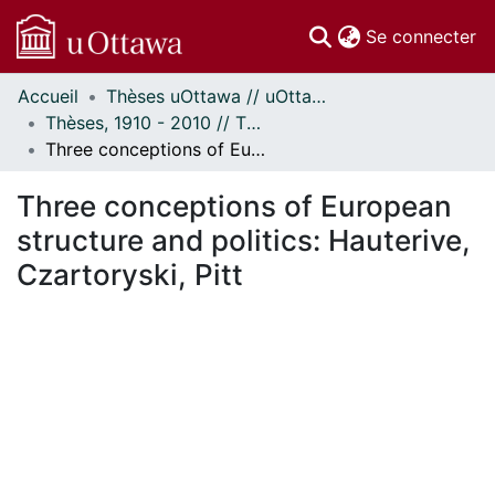
(c
Se connecter
Accueil
Thèses uOttawa // uOttawa Theses
Communautés
Thèses, 1910 - 2010 // Theses, 1910 - 2010
et collections
Three conceptions of European structure and politics: Hauterive, Czartoryski, Pitt
Parcourir
Statistiques
Three conceptions of European
À propos
structure and politics: Hauterive,
Czartoryski, Pitt