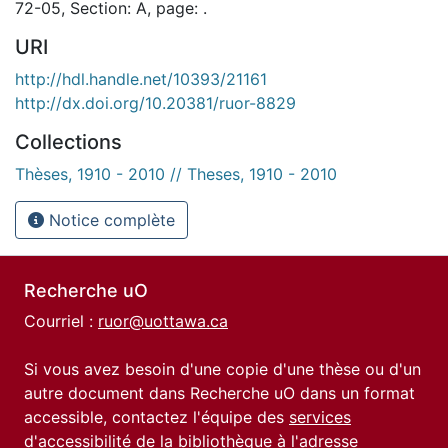
72-05, Section: A, page: .
URI
http://hdl.handle.net/10393/21161
http://dx.doi.org/10.20381/ruor-8829
Collections
Thèses, 1910 - 2010 // Theses, 1910 - 2010
Notice complète
Recherche uO
Courriel :
ruor@uottawa.ca
Si vous avez besoin d'une copie d'une thèse ou d'un
autre document dans Recherche uO dans un format
accessible, contactez l'équipe des
services
d'accessibilité de la bibliothèque
à l'adresse