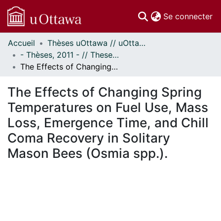
(c
Se connecter
Accueil
Thèses uOttawa // uOttawa Theses
Communautés
- Thèses, 2011 - // Theses, 2011 -
et collections
The Effects of Changing Spring Temperatures on Fuel Use, Mass Loss, Emergence Time, and Chill Coma Recovery in Solitary Mason Bees (Osmia spp.).
Parcourir
Statistiques
The Effects of Changing Spring
À propos
Temperatures on Fuel Use, Mass
Loss, Emergence Time, and Chill
Coma Recovery in Solitary
Mason Bees (Osmia spp.).