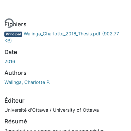
rgement...
Fichiers
Walinga_Charlotte_2016_Thesis.pdf
(902.77
Principal
KB)
Date
2016
Authors
Walinga, Charlotte P.
Éditeur
Université d'Ottawa / University of Ottawa
Résumé
Repeated cold exposures and warmer winter