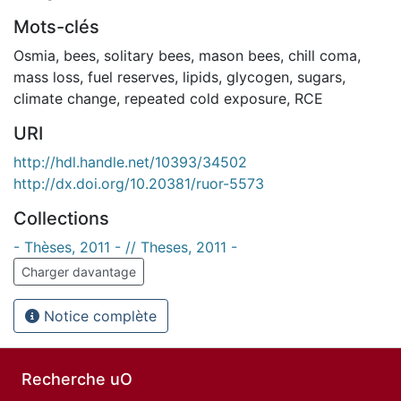
Mots-clés
Osmia
,
bees
,
solitary bees
,
mason bees
,
chill coma
,
mass loss
,
fuel reserves
,
lipids
,
glycogen
,
sugars
,
climate change
,
repeated cold exposure, RCE
URI
http://hdl.handle.net/10393/34502
http://dx.doi.org/10.20381/ruor-5573
Collections
- Thèses, 2011 - // Theses, 2011 -
Charger davantage
Notice complète
Recherche uO