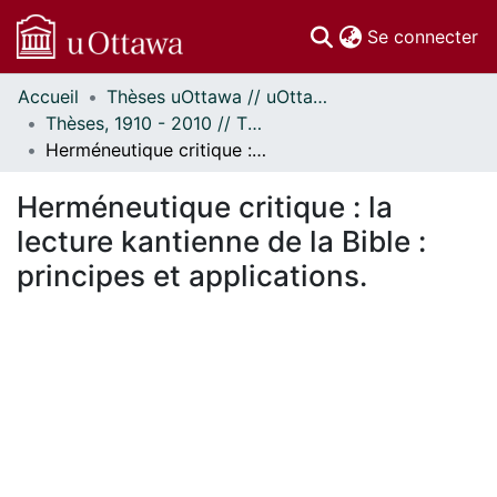
(c
Se connecter
Accueil
Thèses uOttawa // uOttawa Theses
Communautés
Thèses, 1910 - 2010 // Theses, 1910 - 2010
et collections
Herméneutique critique : la lecture kantienne de la Bible : principes et applications.
Parcourir
Statistiques
Herméneutique critique : la
À propos
lecture kantienne de la Bible :
principes et applications.