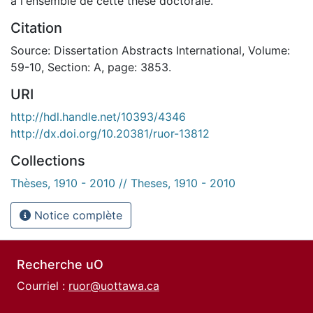
a l'ensemble de cette these doctorale.
Citation
Source: Dissertation Abstracts International, Volume:
59-10, Section: A, page: 3853.
URI
http://hdl.handle.net/10393/4346
http://dx.doi.org/10.20381/ruor-13812
Collections
Thèses, 1910 - 2010 // Theses, 1910 - 2010
Notice complète
Recherche uO
Courriel :
ruor@uottawa.ca