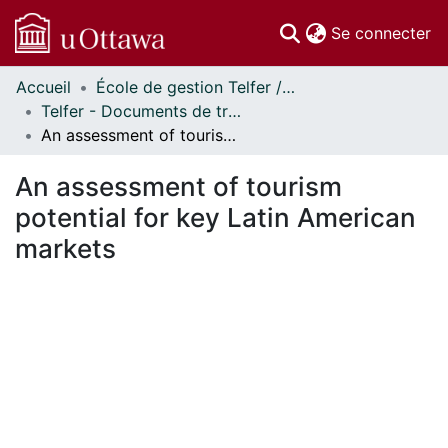
(c
Se connecter
Accueil
École de gestion Telfer // Telfer School of Management
Communautés
Telfer - Documents de travail // Telfer - Working Papers
et collections
An assessment of tourism potential for key Latin American markets
Parcourir
Statistiques
An assessment of tourism
À propos
potential for key Latin American
markets