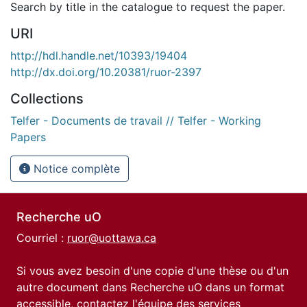
Search by title in the catalogue to request the paper.
URI
http://hdl.handle.net/10393/19404
http://dx.doi.org/10.20381/ruor-2397
Collections
Telfer - Documents de travail // Telfer - Working
Papers
Notice complète
Recherche uO
Courriel :
ruor@uottawa.ca
Si vous avez besoin d'une copie d'une thèse ou d'un
autre document dans Recherche uO dans un format
accessible, contactez l'équipe des
services