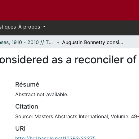
stiques
À propos
Thèses, 1910 - 2010 // Theses, 1910 - 2010
Augustin Bonnetty considered as a reconciler of science and religion, 1830-1840
nsidered as a reconciler of 
Résumé
Abstract not available.
Citation
Source: Masters Abstracts International, Volume: 49-
URI
http://hdl.handle.net/10393/22375