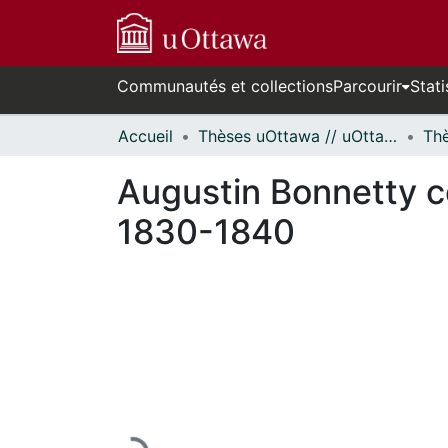
Communautés et collections
Parcourir
Stati
Accueil
Thèses uOttawa // uOttawa Theses
Augustin Bonnetty co
1830-1840
En cours de chargement...