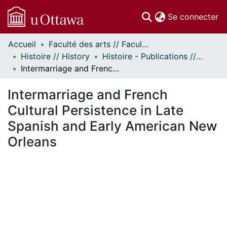
(c
Se connecter
Accueil
Faculté des arts // Faculty of Arts
Communautés
Histoire // History
Histoire - Publications // History - Publications
et collections
Intermarriage and French Cultural Persistence in Late Spanish and Early American New Orleans
Parcourir
Statistiques
Intermarriage and French
À propos
Cultural Persistence in Late
Spanish and Early American New
Orleans