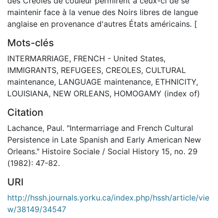
des Créoles de couleur permirent à ceux-ci de se
maintenir face à la venue des Noirs libres de langue
anglaise en provenance d'autres États américains. [
Mots-clés
INTERMARRIAGE
,
FRENCH - United States
,
IMMIGRANTS
,
REFUGEES
,
CREOLES
,
CULTURAL
maintenance
,
LANGUAGE maintenance
,
ETHNICITY
,
LOUISIANA
,
NEW ORLEANS
,
HOMOGAMY (index of)
Citation
Lachance, Paul. "Intermarriage and French Cultural
Persistence in Late Spanish and Early American New
Orleans." Histoire Sociale / Social History 15, no. 29
(1982): 47-82.
URI
http://hssh.journals.yorku.ca/index.php/hssh/article/vie
w/38149/34547