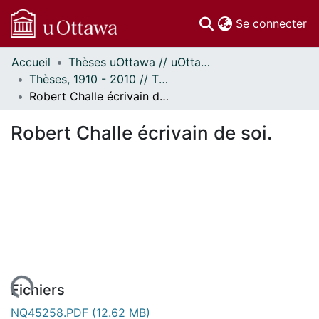
(c
Se connecter
Accueil
Thèses uOttawa // uOttawa Theses
Communautés
Thèses, 1910 - 2010 // Theses, 1910 - 2010
et collections
Robert Challe écrivain de soi.
Parcourir
Statistiques
Robert Challe écrivain de soi.
À propos
Fichiers
NQ45258.PDF
(12.62 MB)