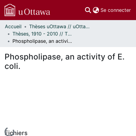
(c
Se connecter
Accueil
Thèses uOttawa // uOttawa Theses
Communautés
Thèses, 1910 - 2010 // Theses, 1910 - 2010
et collections
Phospholipase, an activity of E. coli.
Parcourir
Statistiques
Phospholipase, an activity of E.
À propos
coli.
En cours de chargement...
Fichiers