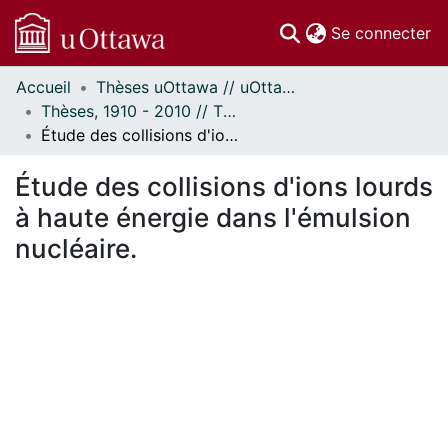
(c
Se connecter
Accueil
Thèses uOttawa // uOttawa Theses
Communautés
Thèses, 1910 - 2010 // Theses, 1910 - 2010
et collections
Étude des collisions d'ions lourds à haute énergie dans l'émulsion nucléaire.
Parcourir
Statistiques
Étude des collisions d'ions lourds
À propos
à haute énergie dans l'émulsion
nucléaire.