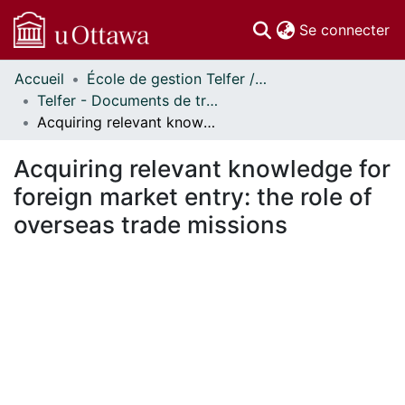
(c
Se connecter
Accueil
École de gestion Telfer // Telfer School of Management
Communautés
Telfer - Documents de travail // Telfer - Working Papers
et collections
Acquiring relevant knowledge for foreign market entry: the role of overseas trade missions
Parcourir
Statistiques
Acquiring relevant knowledge for
À propos
foreign market entry: the role of
overseas trade missions
ement...