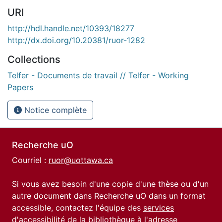
URI
http://hdl.handle.net/10393/18277
http://dx.doi.org/10.20381/ruor-1282
Collections
Telfer - Documents de travail // Telfer - Working
Papers
Notice complète
Recherche uO
Courriel :
ruor@uottawa.ca
Si vous avez besoin d'une copie d'une thèse ou d'un
autre document dans Recherche uO dans un format
accessible, contactez l'équipe des
services
d'accessibilité de la bibliothèque
à l'adresse