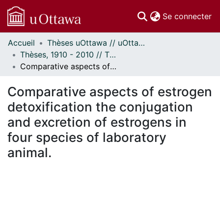
(c
Se connecter
Accueil
Thèses uOttawa // uOttawa Theses
Communautés
Thèses, 1910 - 2010 // Theses, 1910 - 2010
et collections
Comparative aspects of estrogen detoxification the conjugation and excretion of estrogens in four species of laboratory animal.
Parcourir
Statistiques
Comparative aspects of estrogen
À propos
detoxification the conjugation
and excretion of estrogens in
four species of laboratory
animal.