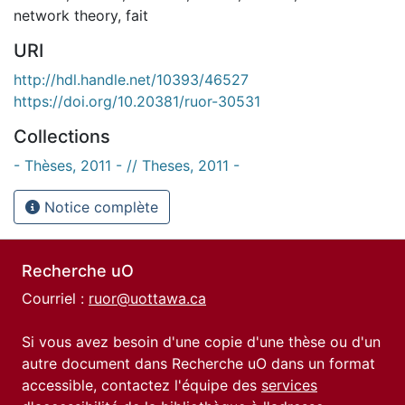
network theory
,
fait
URI
http://hdl.handle.net/10393/46527
https://doi.org/10.20381/ruor-30531
Collections
- Thèses, 2011 - // Theses, 2011 -
Notice complète
Recherche uO
Courriel :
ruor@uottawa.ca
Si vous avez besoin d'une copie d'une thèse ou d'un
autre document dans Recherche uO dans un format
accessible, contactez l'équipe des
services