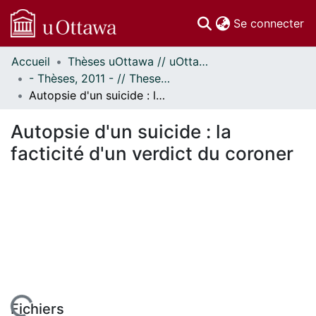
(c
Se connecter
Accueil
Thèses uOttawa // uOttawa Theses
Communautés
- Thèses, 2011 - // Theses, 2011 -
et collections
Autopsie d'un suicide : la facticité d'un verdict du coroner
Parcourir
Statistiques
Autopsie d'un suicide : la
À propos
facticité d'un verdict du coroner
Fichiers