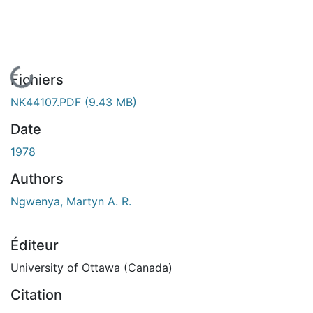
En cours de chargement...
Fichiers
NK44107.PDF
(9.43 MB)
Date
1978
Authors
Ngwenya, Martyn A. R.
Éditeur
University of Ottawa (Canada)
Citation