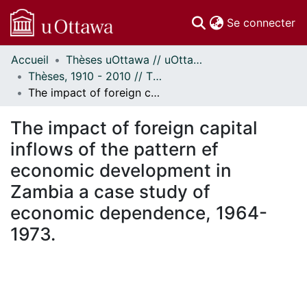
(c
Se connecter
Accueil
Thèses uOttawa // uOttawa Theses
Communautés
Thèses, 1910 - 2010 // Theses, 1910 - 2010
et collections
The impact of foreign capital inflows of the pattern ef economic development in Zambia a case study of economic dependence, 1964-1973.
Parcourir
Statistiques
The impact of foreign capital
À propos
inflows of the pattern ef
economic development in
Zambia a case study of
economic dependence, 1964-
1973.