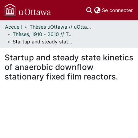
(c
Se connecter
Accueil
Thèses uOttawa // uOttawa Theses
Communautés
Thèses, 1910 - 2010 // Theses, 1910 - 2010
et collections
Startup and steady state kinetics of anaerobic downflow stationary fixed film reactors.
Parcourir
Statistiques
Startup and steady state kinetics
À propos
of anaerobic downflow
stationary fixed film reactors.
En cours de chargement...