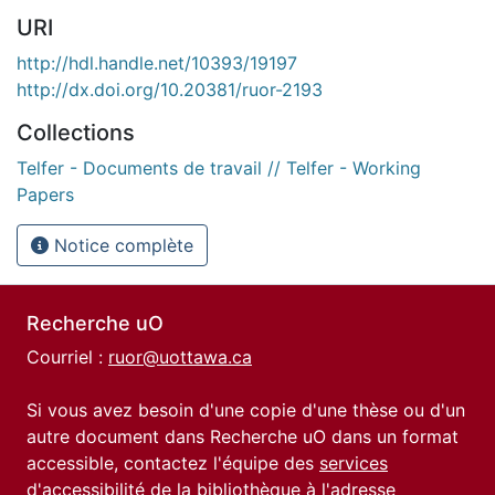
URI
http://hdl.handle.net/10393/19197
http://dx.doi.org/10.20381/ruor-2193
Collections
Telfer - Documents de travail // Telfer - Working
Papers
Notice complète
Recherche uO
Courriel :
ruor@uottawa.ca
Si vous avez besoin d'une copie d'une thèse ou d'un
autre document dans Recherche uO dans un format
accessible, contactez l'équipe des
services
d'accessibilité de la bibliothèque
à l'adresse