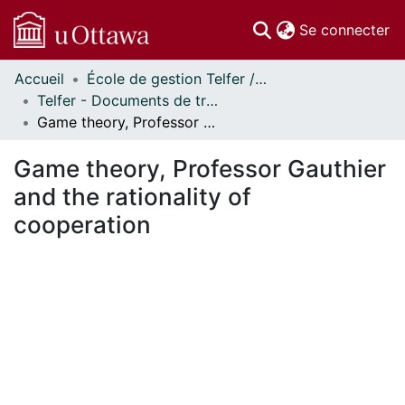
(c
Se connecter
Accueil
École de gestion Telfer // Telfer School of Management
Communautés
Telfer - Documents de travail // Telfer - Working Papers
et collections
Game theory, Professor Gauthier and the rationality of cooperation
Parcourir
Statistiques
Game theory, Professor Gauthier
À propos
and the rationality of
cooperation