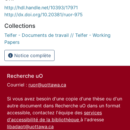
http://hdl.handle.net/10393/17971
http://dx.doi.org/10.20381/ruor-975
Collections
Telfer - Documents de travail // Telfer - Working
Papers
Notice complète
Recherche uO
Courriel :
ruor@uottawa.ca
Si vous avez besoin d'une copie d'une thèse ou d'un
autre document dans Recherche uO dans un format
accessible, contactez l'équipe des
services
d'accessibilité de la bibliothèque
à l'adresse
libadapt@uottawa.ca