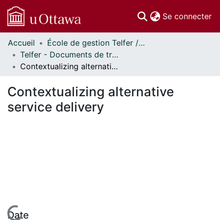
(c
Se connecter
Accueil
École de gestion Telfer // Telfer School of Management
Communautés
Telfer - Documents de travail // Telfer - Working Papers
et collections
Contextualizing alternative service delivery
Parcourir
Statistiques
Contextualizing alternative
À propos
service delivery
Date