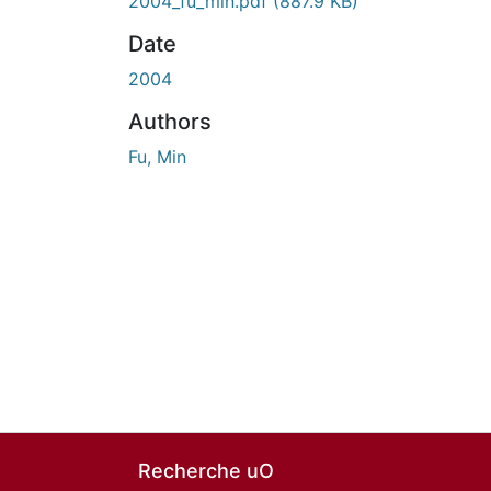
En cours de chargement...
2004_fu_min.pdf
(887.9 KB)
Date
2004
Authors
Fu, Min
Recherche uO