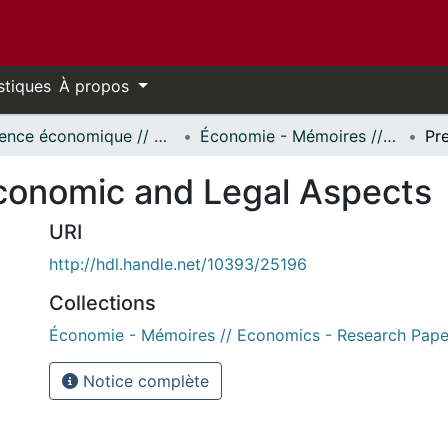
stiques
À propos
Science économique // Economics
Économie - Mémoires // Economics - Research Papers
Economic and Legal Aspects
URI
http://hdl.handle.net/10393/25196
Collections
Économie - Mémoires // Economics - Research Pape
Notice complète