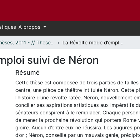
stiques
À propos
- Thèses, 2011 - // Theses, 2011 -
La Révolte mode d’emploi suivi de Néron
mploi suivi de Néron
Résumé
Cette thèse est composée de trois parties de tailles
centre, une pièce de théâtre intitulée Néron. Cette p
l’histoire d’une révolte ratée. Néron, nouvellement e
concilier ses aspirations artistiques aux impératifs 
sénateurs conspirent à le remplacer. Chaque perso
de mener la prochaine révolution qui portera Rome 
gloire. Aucun d’entre eux ne réussira. Les augures p
d’or ; Néron, conseillé par un mauvais génie, précipit