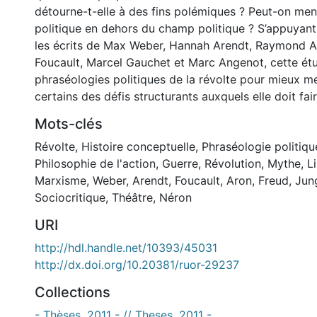
détourne-t-elle à des fins polémiques ? Peut-on men
politique en dehors du champ politique ? S’appuyan
les écrits de Max Weber, Hannah Arendt, Raymond A
Foucault, Marcel Gauchet et Marc Angenot, cette étu
phraséologies politiques de la révolte pour mieux me
certains des défis structurants auxquels elle doit fai
Mots-clés
Révolte
,
Histoire conceptuelle
,
Phraséologie politiqu
Philosophie de l'action
,
Guerre
,
Révolution
,
Mythe
,
L
Marxisme
,
Weber
,
Arendt
,
Foucault
,
Aron
,
Freud
,
Jun
Sociocritique
,
Théâtre
,
Néron
URI
http://hdl.handle.net/10393/45031
http://dx.doi.org/10.20381/ruor-29237
Collections
- Thèses, 2011 - // Theses, 2011 -