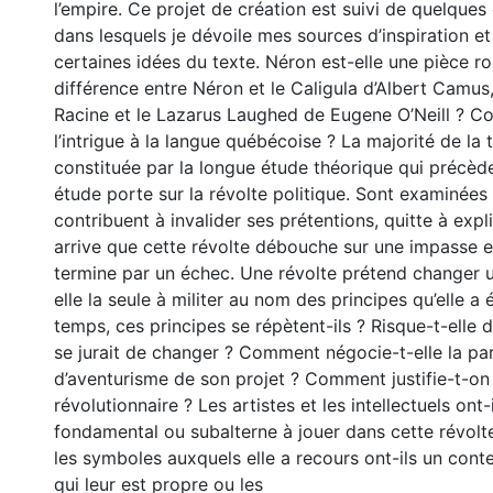
l’empire. Ce projet de création est suivi de quelque
dans lesquels je dévoile mes sources d’inspiration et
certaines idées du texte. Néron est-elle une pièce r
différence entre Néron et le Caligula d’Albert Camus,
Racine et le Lazarus Laughed de Eugene O’Neill ? 
l’intrigue à la langue québécoise ? La majorité de la 
constituée par la longue étude théorique qui précède
étude porte sur la révolte politique. Sont examinées 
contribuent à invalider ses prétentions, quitte à expl
arrive que cette révolte débouche sur une impasse et
termine par un échec. Une révolte prétend changer un
elle la seule à militer au nom des principes qu’elle a é
temps, ces principes se répètent-ils ? Risque-t-elle d’
se jurait de changer ? Comment négocie-t-elle la par
d’aventurisme de son projet ? Comment justifie-t-on 
révolutionnaire ? Les artistes et les intellectuels ont-
fondamental ou subalterne à jouer dans cette révolt
les symboles auxquels elle a recours ont-ils un cont
qui leur est propre ou les