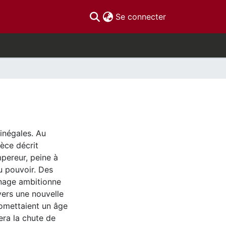
(current)
Se connecter
 inégales. Au
ièce décrit
mpereur, peine à
du pouvoir. Des
nnage ambitionne
vers une nouvelle
romettaient un âge
era la chute de