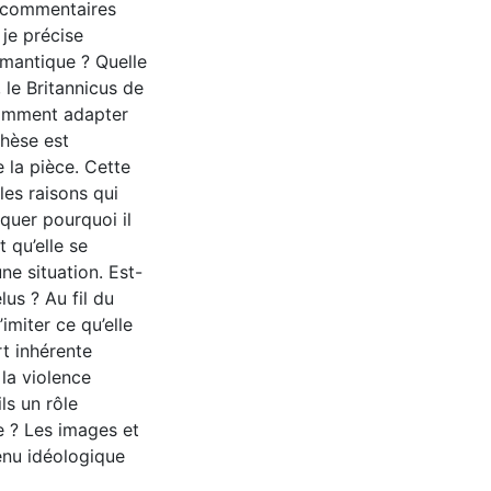
s commentaires
 je précise
omantique ? Quelle
 le Britannicus de
Comment adapter
thèse est
 la pièce. Cette
les raisons qui
iquer pourquoi il
 qu’elle se
e situation. Est-
lus ? Au fil du
imiter ce qu’elle
t inhérente
la violence
ils un rôle
e ? Les images et
enu idéologique