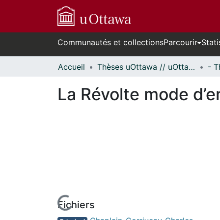
Communautés et collections
Parcourir
Stati
Accueil
Thèses uOttawa // uOttawa Theses
La Révolte mode d’e
Fichiers