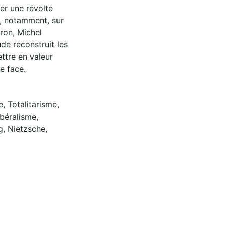
er une révolte
t, notamment, sur
ron, Michel
de reconstruit les
ttre en valeur
re face.
e
,
Totalitarisme
,
ibéralisme
,
g
,
Nietzsche
,