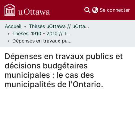
(c
Se connecter
Accueil
Thèses uOttawa // uOttawa Theses
Communautés
Thèses, 1910 - 2010 // Theses, 1910 - 2010
et collections
Dépenses en travaux publics et décisions budgétaires municipales : le cas des municipalités de l'Ontario.
Parcourir
Statistiques
Dépenses en travaux publics et
À propos
décisions budgétaires
municipales : le cas des
municipalités de l'Ontario.