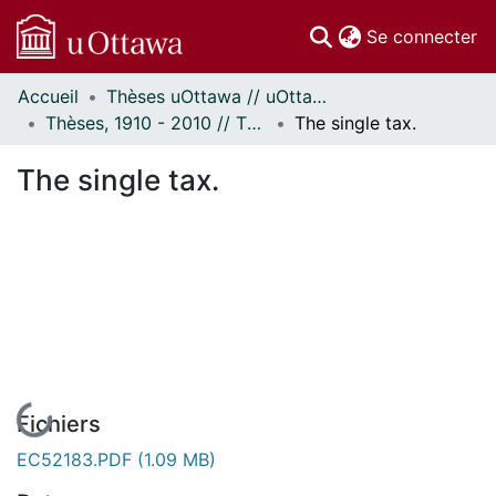
(c
Se connecter
Accueil
Thèses uOttawa // uOttawa Theses
Communautés
Thèses, 1910 - 2010 // Theses, 1910 - 2010
The single tax.
et collections
Parcourir
The single tax.
Statistiques
À propos
En cours de chargement...
Fichiers
EC52183.PDF
(1.09 MB)