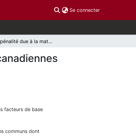
(current)
Se connecter
La pénalité due à la maternité chez les femmes canadiennes
 canadiennes
es facteurs de base
oins communs dont