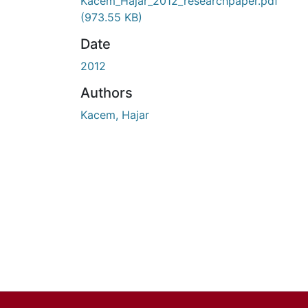
En cours de chargement...
Kacem_Hajar_2012_researchpaper.pdf
(973.55 KB)
Date
2012
Authors
Kacem, Hajar