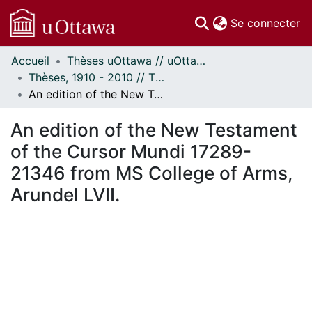
(c
Se connecter
Accueil
Thèses uOttawa // uOttawa Theses
Communautés
Thèses, 1910 - 2010 // Theses, 1910 - 2010
et collections
An edition of the New Testament of the Cursor Mundi 17289-21346 from MS College of Arms, Arundel LVII.
Parcourir
Statistiques
An edition of the New Testament
À propos
of the Cursor Mundi 17289-
21346 from MS College of Arms,
Arundel LVII.