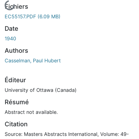
En cours de chargement...
Fichiers
EC55157.PDF
(6.09 MB)
Date
1940
Authors
Casselman, Paul Hubert
Éditeur
University of Ottawa (Canada)
Résumé
Abstract not available.
Citation
Source: Masters Abstracts International, Volume: 49-