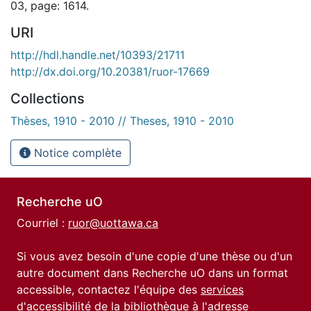
03, page: 1614.
URI
http://hdl.handle.net/10393/21711
http://dx.doi.org/10.20381/ruor-17669
Collections
Thèses, 1910 - 2010 // Theses, 1910 - 2010
Notice complète
Recherche uO
Courriel :
ruor@uottawa.ca
Si vous avez besoin d'une copie d'une thèse ou d'un
autre document dans Recherche uO dans un format
accessible, contactez l'équipe des
services
d'accessibilité de la bibliothèque
à l'adresse