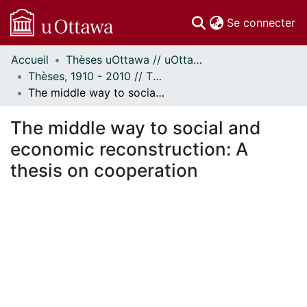
(c
Se connecter
Accueil
Thèses uOttawa // uOttawa Theses
Communautés
Thèses, 1910 - 2010 // Theses, 1910 - 2010
et collections
The middle way to social and economic reconstruction: A thesis on cooperation
Parcourir
Statistiques
The middle way to social and
À propos
economic reconstruction: A
thesis on cooperation