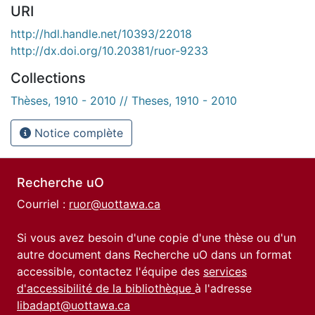
URI
http://hdl.handle.net/10393/22018
http://dx.doi.org/10.20381/ruor-9233
Collections
Thèses, 1910 - 2010 // Theses, 1910 - 2010
Notice complète
Recherche uO
Courriel :
ruor@uottawa.ca
Si vous avez besoin d'une copie d'une thèse ou d'un
autre document dans Recherche uO dans un format
accessible, contactez l'équipe des
services
d'accessibilité de la bibliothèque
à l'adresse
libadapt@uottawa.ca