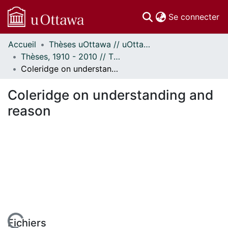
(c
Se connecter
Accueil
Thèses uOttawa // uOttawa Theses
Communautés
Thèses, 1910 - 2010 // Theses, 1910 - 2010
et collections
Coleridge on understanding and reason
Parcourir
Statistiques
Coleridge on understanding and
À propos
reason
Fichiers