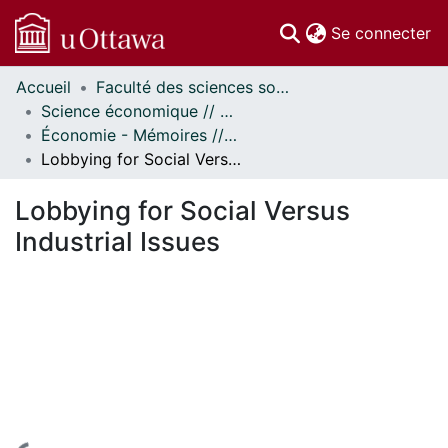
(c
Se connecter
Accueil
Faculté des sciences sociales // Faculty of Social Sciences
Communautés
Science économique // Economics
et collections
Économie - Mémoires // Economics - Research Papers
Parcourir
Lobbying for Social Versus Industrial Issues
Statistiques
À propos
Lobbying for Social Versus
Industrial Issues
En cours de chargement...