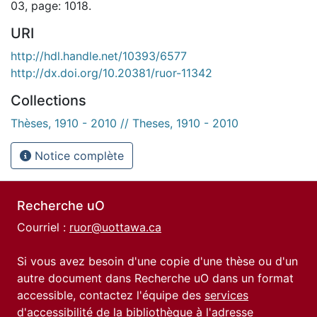
03, page: 1018.
URI
http://hdl.handle.net/10393/6577
http://dx.doi.org/10.20381/ruor-11342
Collections
Thèses, 1910 - 2010 // Theses, 1910 - 2010
Notice complète
Recherche uO
Courriel :
ruor@uottawa.ca
Si vous avez besoin d'une copie d'une thèse ou d'un
autre document dans Recherche uO dans un format
accessible, contactez l'équipe des
services
d'accessibilité de la bibliothèque
à l'adresse