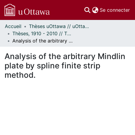
(c
Se connecter
Accueil
Thèses uOttawa // uOttawa Theses
Communautés
Thèses, 1910 - 2010 // Theses, 1910 - 2010
et collections
Analysis of the arbitrary Mindlin plate by spline finite strip method.
Parcourir
Statistiques
Analysis of the arbitrary Mindlin
À propos
plate by spline finite strip
method.