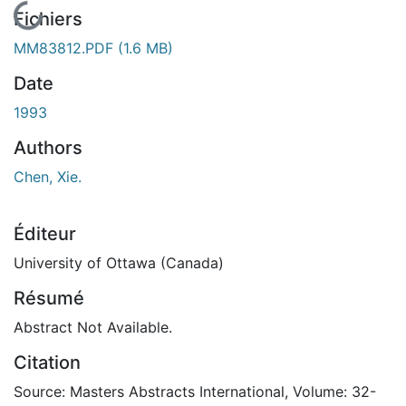
En cours de chargement...
Fichiers
MM83812.PDF
(1.6 MB)
Date
1993
Authors
Chen, Xie.
Éditeur
University of Ottawa (Canada)
Résumé
Abstract Not Available.
Citation
Source: Masters Abstracts International, Volume: 32-