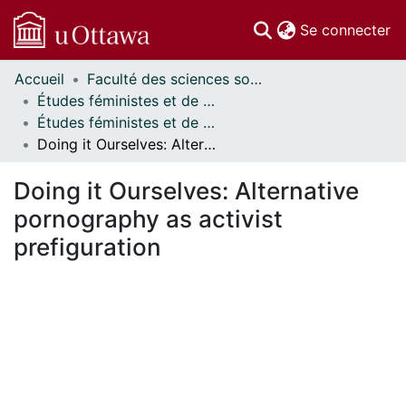
(c
Se connecter
Accueil
Faculté des sciences sociales // Faculty of Social Sciences
Communautés
Études féministes et de genre // Feminist and Gender Studies
et collections
Études féministes et de genre - Mémoires // Feminist and Gender Studies – Research Papers
Parcourir
Doing it Ourselves: Alternative pornography as activist prefiguration
Statistiques
À propos
Doing it Ourselves: Alternative
pornography as activist
prefiguration