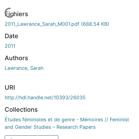
En cours de chargement...
Fichiers
2011_Lawrance_Sarah_M001.pdf
(688.54 KB)
Date
2011
Authors
Lawrance, Sarah
URI
http://hdl.handle.net/10393/26035
Collections
Études féministes et de genre - Mémoires // Feminist
and Gender Studies – Research Papers