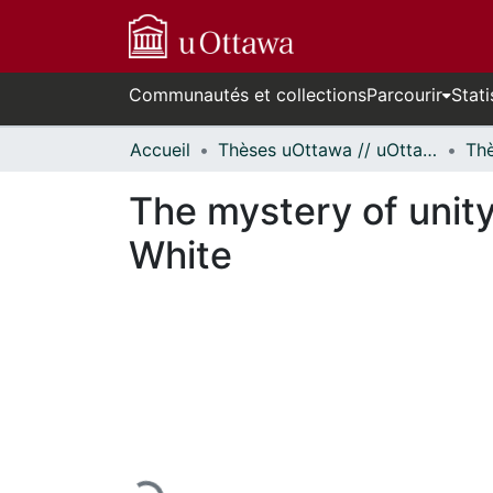
Communautés et collections
Parcourir
Stati
Accueil
Thèses uOttawa // uOttawa Theses
The mystery of unity
White
En cours de chargement...