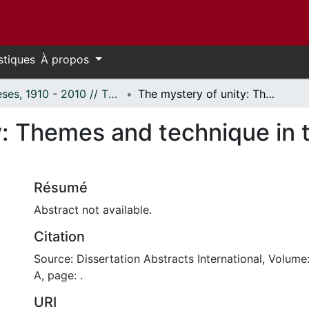
stiques
À propos
Thèses, 1910 - 2010 // Theses, 1910 - 2010
The mystery of unity: Themes and technique in the novels of Patrick White
: Themes and technique in t
Résumé
Abstract not available.
Citation
Source: Dissertation Abstracts International, Volume
A, page: .
URI