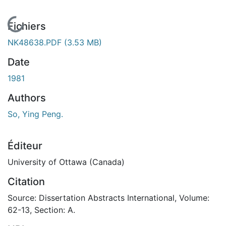
En cours de chargement...
Fichiers
NK48638.PDF
(3.53 MB)
Date
1981
Authors
So, Ying Peng.
Éditeur
University of Ottawa (Canada)
Citation
Source: Dissertation Abstracts International, Volume:
62-13, Section: A.