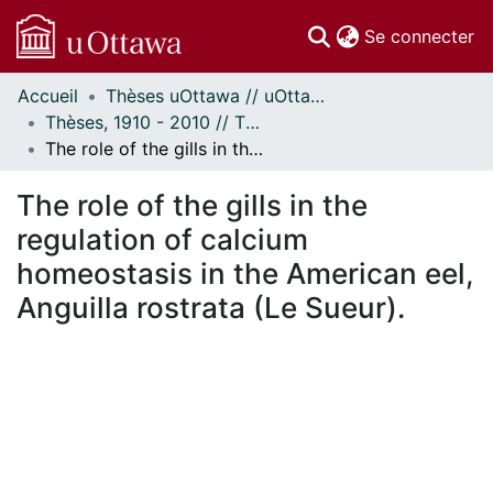
(c
Se connecter
Accueil
Thèses uOttawa // uOttawa Theses
Communautés
Thèses, 1910 - 2010 // Theses, 1910 - 2010
et collections
The role of the gills in the regulation of calcium homeostasis in the American eel, Anguilla rostrata (Le Sueur).
Parcourir
Statistiques
The role of the gills in the
À propos
regulation of calcium
homeostasis in the American eel,
Anguilla rostrata (Le Sueur).