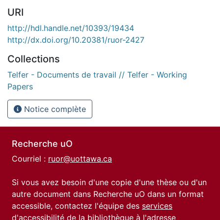
URI
http://hdl.handle.net/10393/19434
http://dx.doi.org/10.20381/ruor-2427
Collections
Telfer - Documents de travail // Telfer - Working
Papers
Notice complète
Recherche uO
Courriel :
ruor@uottawa.ca
Si vous avez besoin d'une copie d'une thèse ou d'un
autre document dans Recherche uO dans un format
accessible, contactez l'équipe des
services
d'accessibilité de la bibliothèque
à l'adresse