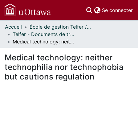
(c
Se connecter
Accueil
École de gestion Telfer // Telfer School of Management
Communautés
Telfer - Documents de travail // Telfer - Working Papers
et collections
Medical technology: neither technophilia nor technophobia but cautions regulation
Parcourir
Statistiques
Medical technology: neither
À propos
technophilia nor technophobia
but cautions regulation