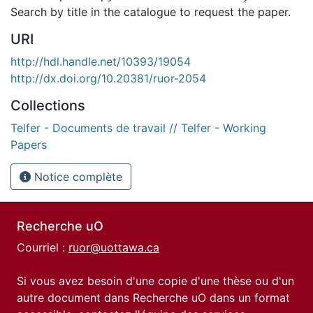
Search by title in the catalogue to request the paper.
URI
http://hdl.handle.net/10393/19054
http://dx.doi.org/10.20381/ruor-2054
Collections
Telfer - Documents de travail // Telfer - Working
Papers
Notice complète
Recherche uO
Courriel :
ruor@uottawa.ca
Si vous avez besoin d'une copie d'une thèse ou d'un
autre document dans Recherche uO dans un format