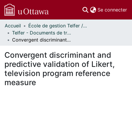
(c
Se connecter
Accueil
École de gestion Telfer // Telfer School of Management
Communautés
Telfer - Documents de travail // Telfer - Working Papers
et collections
Convergent discriminant and predictive validation of Likert, television program reference measure
Parcourir
Statistiques
Convergent discriminant and
À propos
predictive validation of Likert,
television program reference
measure
En cours de chargement...