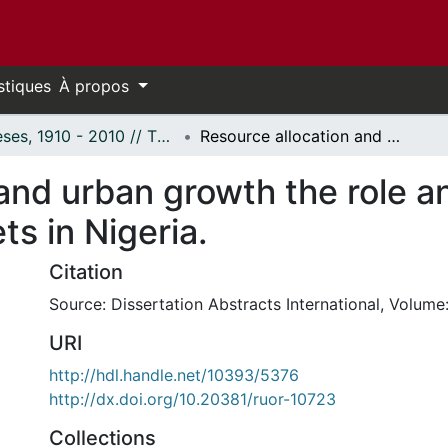
stiques
À propos
Thèses, 1910 - 2010 // Theses, 1910 - 2010
Resource allocation and urban growth the role and significance of urban housing markets in Nigeria.
and urban growth the role an
s in Nigeria.
Citation
Source: Dissertation Abstracts International, Volume:
URI
http://hdl.handle.net/10393/5376
http://dx.doi.org/10.20381/ruor-10723
Collections