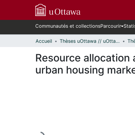
Communautés et collections
Parcourir
Stati
Accueil
Thèses uOttawa // uOttawa Theses
Resource allocation 
urban housing market
En cours de chargement...