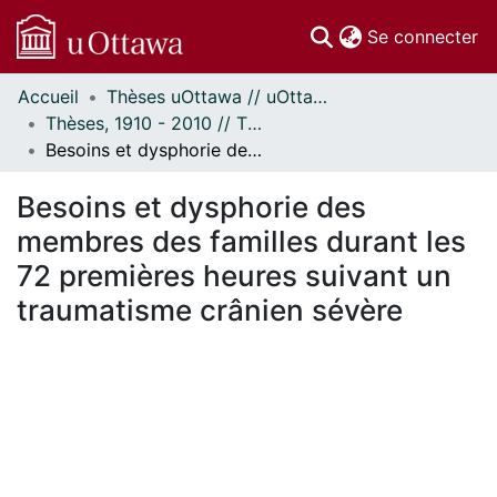
(c
Se connecter
Accueil
Thèses uOttawa // uOttawa Theses
Communautés
Thèses, 1910 - 2010 // Theses, 1910 - 2010
et collections
Besoins et dysphorie des membres des familles durant les 72 premières heures suivant un traumatisme crânien sévère
Parcourir
Statistiques
Besoins et dysphorie des
À propos
membres des familles durant les
72 premières heures suivant un
traumatisme crânien sévère
rgement...