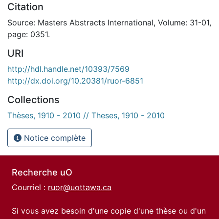
Citation
Source: Masters Abstracts International, Volume: 31-01,
page: 0351.
URI
http://hdl.handle.net/10393/7569
http://dx.doi.org/10.20381/ruor-6851
Collections
Thèses, 1910 - 2010 // Theses, 1910 - 2010
Notice complète
Recherche uO
Courriel :
ruor@uottawa.ca
Si vous avez besoin d'une copie d'une thèse ou d'un