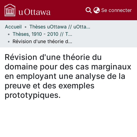
(c
Se connecter
Accueil
Thèses uOttawa // uOttawa Theses
Communautés
Thèses, 1910 - 2010 // Theses, 1910 - 2010
et collections
Révision d'une théorie du domaine pour des cas marginaux en employant une analyse de la preuve et des exemples prototypiques.
Parcourir
Statistiques
Révision d'une théorie du
À propos
domaine pour des cas marginaux
en employant une analyse de la
preuve et des exemples
prototypiques.