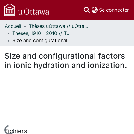
(c
Se connecter
Accueil
Thèses uOttawa // uOttawa Theses
Communautés
Thèses, 1910 - 2010 // Theses, 1910 - 2010
et collections
Size and configurational factors in ionic hydration and ionization.
Parcourir
Statistiques
Size and configurational factors
À propos
in ionic hydration and ionization.
En cours de chargement...
Fichiers